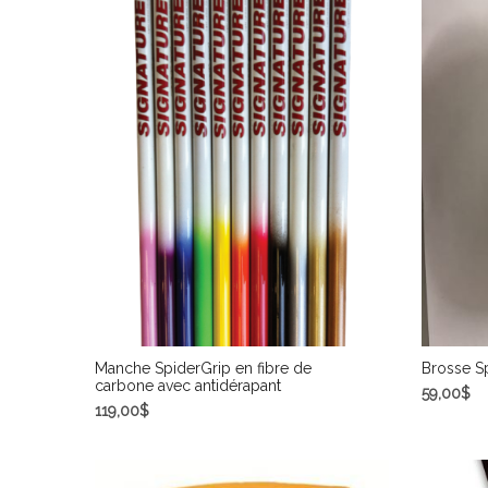
Manche SpiderGrip en fibre de
Brosse S
carbone avec antidérapant
59,00
$
119,00
$
CHOIX 
SELECT OPTIONS