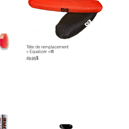
Tête de remplacement
« Equalizer »®
29,95
$
CHOIX DES OPTIONS