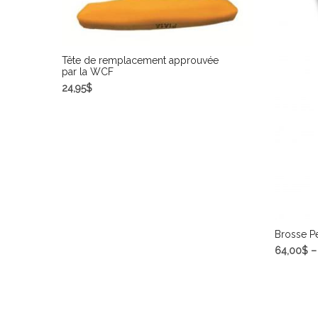
Tête de remplacement approuvée
par la WCF
24,95
$
AJOUTER AU PANIER
Brosse P
64,00
$
SELECT