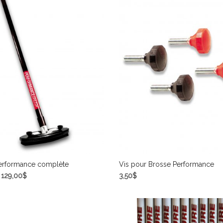
erformance complète
Vis pour Brosse Performance
–
129,00
$
3,50
$
 OPTIONS
CHOIX DES OPTIONS