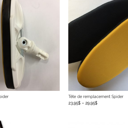
pider
Tête de remplacement Spider
23,95
$
–
29,95
$
DES OPTIONS
CHOIX DES OPTIONS