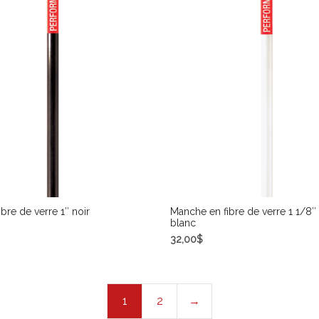
bre de verre 1″ noir
Manche en fibre de verre 1 1/8″
blanc
32,00
$
R AU PANIER
AJOUTER AU PANIER
1
2
→