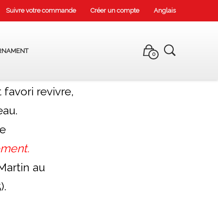
Suivre votre commande
Créer un compte
Anglais
RNAMENT
0
 favori revivre,
eau.
ue
ement.
Martin au
).