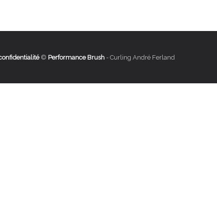
confidentialité
©
Performance Brush
- Curling André Ferland