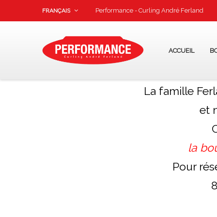
Performance - Curling André Ferland
FRANÇAIS
ACCUEIL
B
La famille Ferl
et 
C
la bo
Pour rés
8