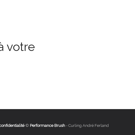
 votre
confidentialité
©
Performance Brush
- Curling André Ferland