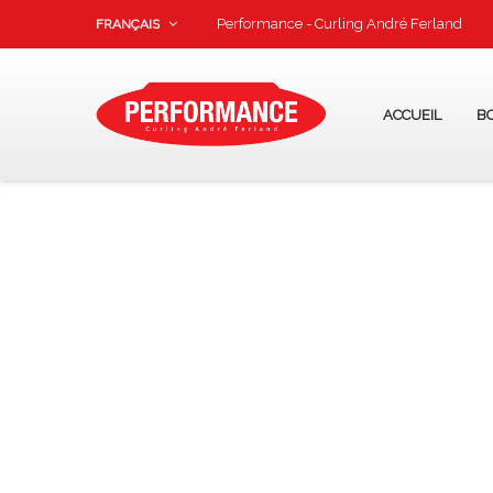
Performance - Curling André Ferland
FRANÇAIS
ACCUEIL
B